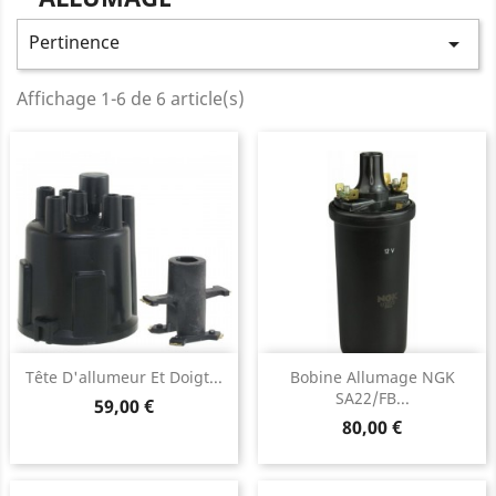
Pertinence

Affichage 1-6 de 6 article(s)
Tête D'allumeur Et Doigt...
Bobine Allumage NGK
SA22/FB...
Prix
59,00 €
Prix
80,00 €