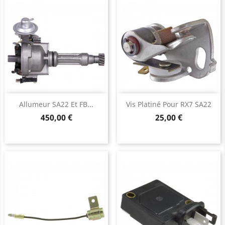
Allumeur SA22 Et FB...
Vis Platiné Pour RX7 SA22
Prix
Prix
450,00 €
25,00 €