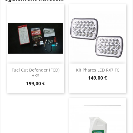
Fuel Cut Defender (FCD)
Kit Phares LED RX7 FC
HKS
Prix
149,00 €
Prix
199,00 €